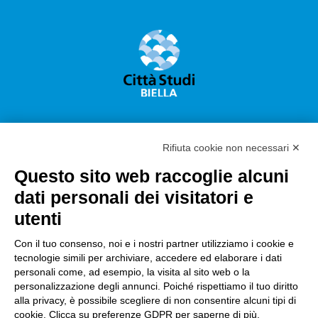
Rifiuta cookie non necessari ✕
Questo sito web raccoglie alcuni
Città Studi S.p.A.
dati personali dei visitatori e
Sede Legale Corso G. Pella, 2 – 13900 Biella Italy –
utenti
Capitale sociale: sottoscritto e versato €
18.235.000,00
Con il tuo consenso, noi e i nostri partner utilizziamo i cookie e
tecnologie simili per archiviare, accedere ed elaborare i dati
Registro Imprese Biella C. F. e numero 01491490023 –
personali come, ad esempio, la visita al sito web o la
R.E.A. CCIAA BI n. 142579 – Partita IVA 01491490023
personalizzazione degli annunci. Poiché rispettiamo il tuo diritto
alla privacy, è possibile scegliere di non consentire alcuni tipi di
PEC:
amm.cittastudi@pec.ptbiellese.it
–
cookie. Clicca su preferenze GDPR per saperne di più.